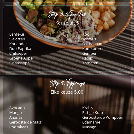
Stap 3. Mix-Ins
Keuze uit 5
Lente-ui
Kool
Sjalotten
Wortels
Koriander
Bakbanaan
Duo Paprika
Komkommer
Chilipeper
Gember
Groene Appel
Radijs
Sinaasappel
Tomaten
Stap 4. Toppings
Elke keuze 5.00
Avocado
Krab<
Mango
Pittige Krab
Ananas
Geroosterde Pompoen
Geroosterde Maïs
Edamame
Roomkaas
Masago