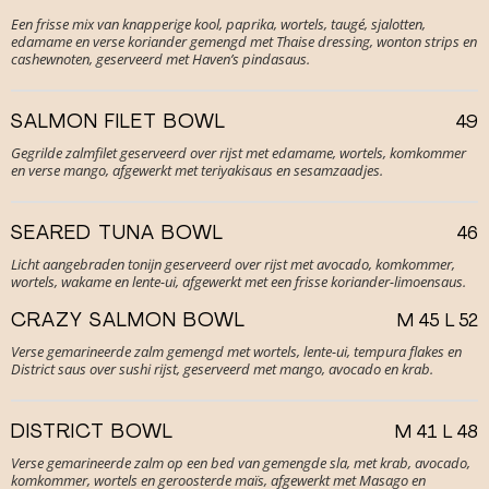
Een frisse mix van knapperige kool, paprika, wortels, taugé, sjalotten,
edamame en verse koriander gemengd met Thaise dressing, wonton strips en
cashewnoten, geserveerd met Haven’s pindasaus.
SALMON FILET BOWL
49
Gegrilde zalmfilet geserveerd over rijst met edamame, wortels, komkommer
en verse mango, afgewerkt met teriyakisaus en sesamzaadjes.
SEARED TUNA BOWL
46
Licht aangebraden tonijn geserveerd over rijst met avocado, komkommer,
wortels, wakame en lente-ui, afgewerkt met een frisse koriander-limoensaus.
CRAZY SALMON BOWL
M 45 L 52
Verse gemarineerde zalm gemengd met wortels, lente-ui, tempura flakes en
District saus over sushi rijst, geserveerd met mango, avocado en krab.
DISTRICT BOWL
M 41 L 48
Verse gemarineerde zalm op een bed van gemengde sla, met krab, avocado,
komkommer, wortels en geroosterde maïs, afgewerkt met Masago en