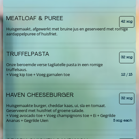
MEATLOAF & PUREE
42 xcg
Huisgemaakt, afgewerkt met bruine jus en geserveerd met romige
aardappelpuree of huisfriet.
TRUFFELPASTA
32 xcg
Onze beroemde verse tagliatelle pasta in een romige
truffelsaus.
+ Voeg kip toe + Voeg garnalen toe
12 / 15
HAVEN CHEESEBURGER
32 xcg
Huisgemaakte burger, cheddar kaas, ui, sla en tomaat.
Geserveerd met huisfriet of groene salade.
+ Voeg avocado toe + Voeg champignons toe + Ei + Gegrilde
Ananas + Gegrilde Uien
5 xcg each