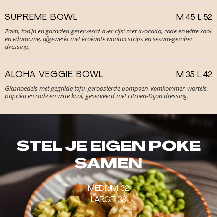
SUPREME BOWL
M 45 L 52
Zalm, tonijn en garnalen geserveerd over rijst met avocado, rode en witte kool
en edamame, afgewerkt met krokante wonton strips en sesam-gember
dressing.
ALOHA VEGGIE BOWL
M 35 L 42
Glasnoedels met gegrilde tofu, geroosterde pompoen, komkommer, wortels,
paprika en rode en witte kool, geserveerd met citroen-Dijon dressing.
STEL JE EIGEN POKE
SAMEN
MEDIUM 32
LARGE 38