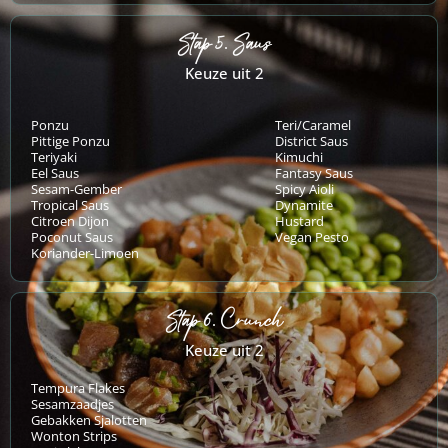
Stap 5. Saus
Keuze uit 2
Ponzu
Teri/Caramel
Pittige Ponzu
District Saus
Teriyaki
Kimuchi
Eel Saus
Fantasy Saus
Sesam-Gember
Spicy Aioli
Tropical Saus
Dynamite
Citroen Dijon
Hustard
Poconut Saus
Vegan Pesto
Koriander-Limoen
Stap 6. Crunch
Keuze uit 2
Tempura Flakes
Sesamzaadjes
Gebakken Sjalotten
Wonton Strips