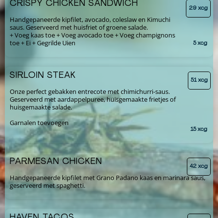
CRISPY CHICKEN SANDWICH
29 xcg
Handgepaneerde kipfilet, avocado, coleslaw en Kimuchi
saus. Geserveerd met huisfriet of groene salade.
+ Voeg kaas toe + Voeg avocado toe + Voeg champignons
toe + Ei + Gegrilde Uien
5 xcg
SIRLOIN STEAK
51 xcg
Onze perfect gebakken entrecote met chimichurri-saus.
Geserveerd met aardappelpuree, huisgemaakte frietjes of
huisgemaakte salade.
Garnalen toevoegen
15 xcg
PARMESAN CHICKEN
42 xcg
Handgepaneerde kipfilet met Grano Padano kaas en marinara saus,
geserveerd met spaghetti.
HAVEN TACOS