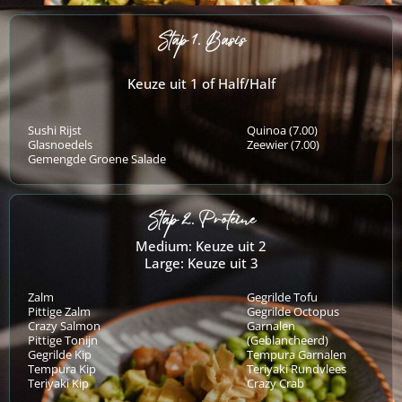
Stap 1. Basis
Keuze uit 1 of Half/Half
Sushi Rijst
Quinoa (7.00)
Glasnoedels
Zeewier (7.00)
Gemengde Groene Salade
Stap 2. Proteïne
Medium: Keuze uit 2
Large: Keuze uit 3
Zalm
Gegrilde Tofu
Pittige Zalm
Gegrilde Octopus
Crazy Salmon
Garnalen
Pittige Tonijn
(Geblancheerd)
Gegrilde Kip
Tempura Garnalen
Tempura Kip
Teriyaki Rundvlees
Teriyaki Kip
Crazy Crab