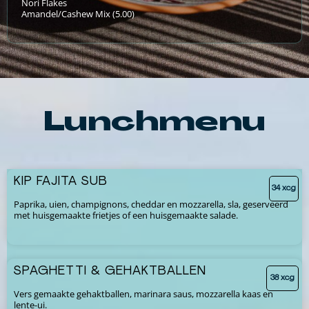
Nori Flakes
Amandel/Cashew Mix (5.00)
Lunchmenu
KIP FAJITA SUB
34 xcg
Paprika, uien, champignons, cheddar en mozzarella, sla, geserveerd
met huisgemaakte frietjes of een huisgemaakte salade.
SPAGHETTI & GEHAKTBALLEN
38 xcg
Vers gemaakte gehaktballen, marinara saus, mozzarella kaas en
lente-ui.