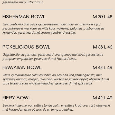
geserveerd met District saus.
FISHERMAN BOWL
M 39 L 46
Een royale mix van verse gemarineerde mahi mahi en tonijn over rijst,
gecombineerd met rode en witte kool, wakame, sjalotten, bakbanaan en
koriander, geserveerd met sesam-gember dressing.
POKELICIOUS BOWL
M 36 L 43
Gegrilde kip en garnalen geserveerd over quinoa met kool, geroosterde
pompoen en paprika, geserveerd met Hustard saus.
HAWAIIAN BOWL
M 42 L 49
Verse gemarineerde zalm en tonijn op een bed van gemengde sla, met
sjalotten, ananas, mango, avocado, wortels en groene appel, afgewerkt met
onze tropical saus en sesamzaadjes. geserveerd met spicy aioli.
FIERY BOWL
M 42 L 49
Een krachtige mix van pittige tonijn, zalm en pittige krab over rijst, afgewerkt
met koriander, lente-ui, wortels en tempura flakes,